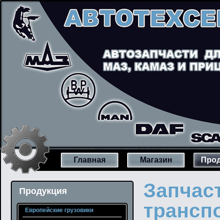
Главная
Магазин
Прод
Запчаст
Продукция
трансп
Европейские грузовики