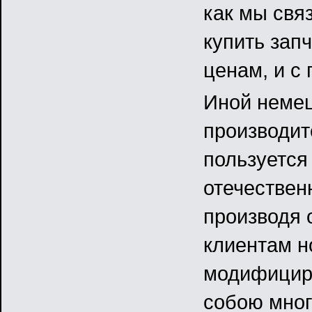
как мы свя
купить зап
ценам, и с
Иной неме
производит
пользуется
отечествен
производя 
клиентам н
модифициру
собою мног