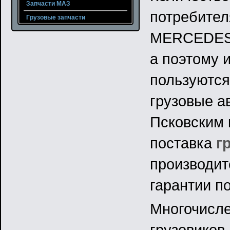
Запчасти МАЗ
потребител
Грузовые запчасти
MERCEDES,
а поэтому 
пользуются
грузовые а
Псковским 
поставка
г
производит
гарантии по
Многочисл
грузовиков